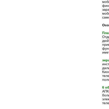
моб
фин
зар
моб
сам
Осо
Пла
Отд
дюй
при
фун
име
экр
инс
дал
Кио
тел
пол
6 о
АПК
бол
эле
тел