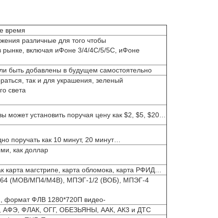
же время
жения различные для того чтобы
 рынке, включая иФоне 3/4/4С/5/5С, иФоне
ли быть добавлены в будущем самостоятельно
раться, так и для украшения, зеленый
ого света
ы может установить поручая цену как $2, $5, $20…
но поручать как 10 минут, 20 минут…
ми, как доллар
ак карта магстрипе, карта обломока, карта РФИД…
.264 (МОВ/МП4/М4В), МПЭГ-1/2 (ВОБ), МПЭГ-4
, формат ФЛВ 1280*720П видео-
 АФЭ, ФЛАК, ОГГ, ОБЕЗЬЯНЫ, ААК, АК3 и ДТС