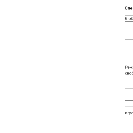
Спе
6 о
Реж
сво
игр