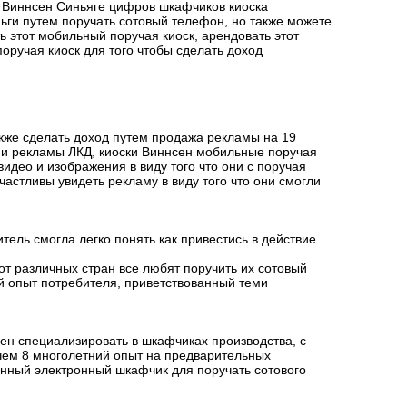
а
Виннсен
Синьяге цифров шкафчиков киоска
ньги путем поручать сотовый телефон, но также можете
 этот мобильный поручая киоск, арендовать этот
оручая киоск для того чтобы сделать доход
акже сделать доход путем продажа рекламы на 19
и рекламы ЛКД, киоски Виннсен мобильные поручая
део и изображения в виду того что они с поручая
астливы увидеть рекламу в виду того что они смогли
ель смогла легко понять как привестись в действие
от различных стран все любят поручить их сотовый
й опыт потребителя, приветствованный теми
ен специализировать в шкафчиках производства, с
чем 8 многолетний опыт на предварительных
енный электронный шкафчик для поручать сотового