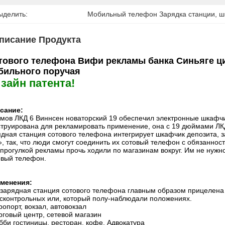
ыделить:
Мобильный телефон Зарядка станции
, 
ш
писание Продукта
тового телефона Вифи рекламы банка Синьяге 
бильного поручая
зайн патента!
сание:
мов ЛКД 6
Виннсен новаторский
19 обеспечил электронные шкафч
струирована для рекламировать применение, она с 19 дюймами ЛКД
ядная станция сотового телефона интегрирует шкафчик депозита, з
, так, что люди смогут соединить их сотовый телефон с обязанност
 прогулкой рекламы прочь ходили по магазинам вокруг. Им не нужн
овый телефон.
менения:
 зарядная станция сотового телефона главным образом прицелена
есконтрольных или, который полу-наблюдали положениях.
ропорт, вокзал, автовокзал
рговый центр, сетевой магазин
бби гостиницы, ресторан, кофе, Адвокатура