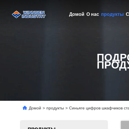
Домой
О нас
продукты
С
ПОДР
ПРОД
Домой
>
продукты
>
Синьяге цифров шкафчиков ст
продукты