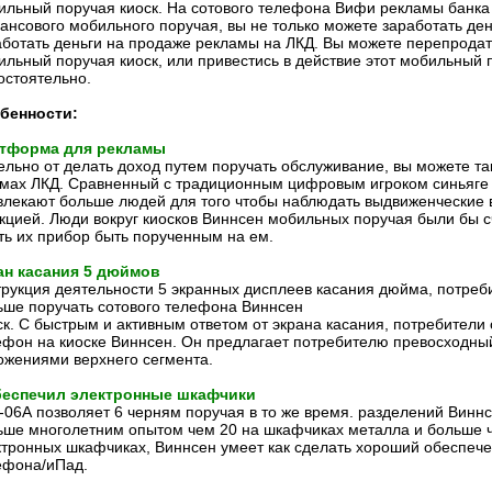
ильный поручая киоск. На
сотового телефона
Вифи рекламы банк
ансового мобильного поручая
, вы не только можете заработать де
аботать деньги на продаже рекламы на ЛКД. Вы можете перепродать
ильный поручая киоск, или привестись в действие этот мобильный п
остоятельно.
бенности:
тформа для рекламы
ельно от делать доход путем поручать обслуживание, вы можете т
мах ЛКД. Сравненный с традиционным цифровым игроком синьяге 
влекают больше людей для того чтобы наблюдать выдвиженческие ви
кцией. Люди вокруг киосков Виннсен мобильных поручая были бы сч
ть их прибор быть порученным на ем.
ан касания 5 дюймов
трукция деятельности 5 экранных дисплеев касания дюйма, потребит
ьше поручать сотового телефона Виннсен
ск. С быстрым и активным ответом от экрана касания, потребители 
ефон на киоске Виннсен. Он предлагает потребителю превосходны
ожениями верхнего сегмента.
беспечил электронные шкафчики
-06А позволяет 6 черням поручая в то же время. разделений Виннс
ьше многолетним опытом чем 20 на шкафчиках металла и больше 
ктронных шкафчиках, Виннсен умеет как сделать хороший обеспеч
ефона/иПад.