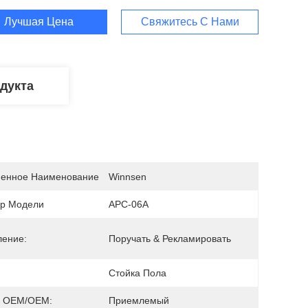
Лучшая Цена
Свяжитесь С Нами
дукта
енное Наименование
Winnsen
р Модели
APC-06A
ление:
Поручать & Рекламировать
Стойка Пола
з OEM/OEM:
Приемлемый