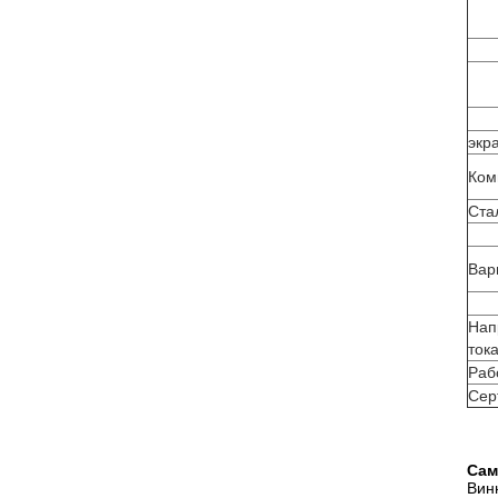
экр
Ком
Ста
Вар
Нап
ток
Раб
Сер
Сам
Вин