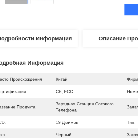
Подробности Информация
Описание Про
одробная Информация
есто Происхождения
Китай
Фирм
ертификация
CE, FCC
Номе
Зарядная Станция Сотового 
азвание Продукта:
Заяв
Телефона
CD:
19 Дюймов
Тип:
вет:
Черный
Зака