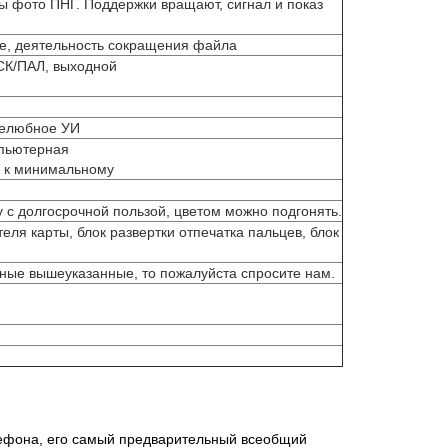
фото ПНГ. Поддержки вращают, сигнал и показ
е, деятельность сокращения файла
СК/ПАЛ, выходной
желюбное УИ
пьютерная
е к минимальному
у с долгосрочной пользой, цветом можно подгонять.
теля карты, блок развертки отпечатка пальцев, блок
нные вышеуказанные, то пожалуйста спросите нам.
лефона, его самый предварительный всеобщий