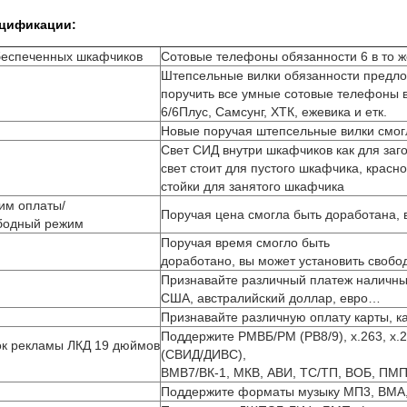
цификации:
беспеченных шкафчиков
Сотовые телефоны обязанности 6 в то 
Штепсельные вилки обязанности предло
поручить все умные сотовые телефоны в
6/6Плус, Самсунг, ХТК, ежевика и етк.
Новые поручая штепсельные вилки смог
Свет СИД внутри шкафчиков как для заго
свет стоит для пустого шкафчика, красн
стойки для занятого шкафчика
им оплаты/
Поручая цена смогла быть доработана, в
бодный режим
Поручая время смогло быть
доработано, вы может установить свобод
Признавайте различный платеж наличны
США, австралийский доллар, евро…
Признавайте различную оплату карты, к
Поддержите РМВБ/РМ (РВ8/9), х.263, х
ок рекламы ЛКД 19 дюймов
(СВИД/ДИВС),
ВМВ7/ВК-1, МКВ, АВИ, ТС/ТП, ВОБ, ПМП
Поддержите форматы музыку МП3, ВМА,