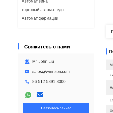
Автомат вина
торговый автомат еды
Автомат фармации
Свяжитесь с нами
П
Mr. John Liu
М
sales@winnsen.com
С
86-512-5891-8000
Н
L
Свяжитесь сейчас
Ц