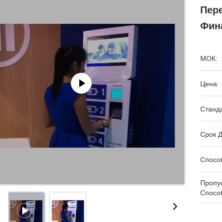
Пер
Фин
МОК:
Цена:
Станда
Срок Д
Спосо
Пропу
Спосо