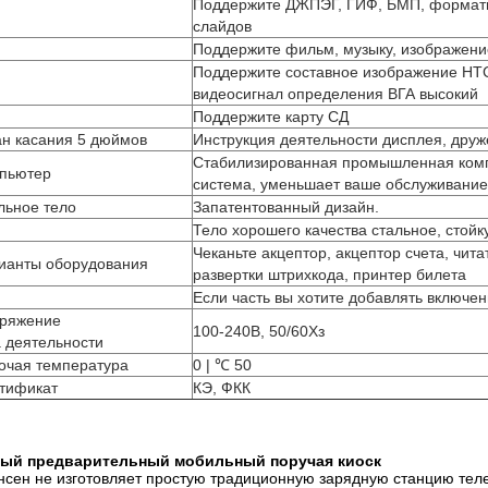
Поддержите ДЖПЭГ, ГИФ, БМП, форматы 
слайдов
Поддержите фильм, музыку, изображени
Поддержите составное изображение НТ
видеосигнал определения ВГА высокий
Поддержите карту СД
ан касания 5 дюймов
Инструкция деятельности дисплея, дру
Стабилизированная промышленная ком
пьютер
система, уменьшает ваше обслуживани
льное тело
Запатентованный дизайн.
Тело хорошего качества стальное, стойк
Чеканьте акцептор, акцептор счета, чита
ианты оборудования
развертки штрихкода, принтер билета
Если часть вы хотите добавлять включе
ряжение
100-240В, 50/60Хз
а деятельности
очая температура
0 | ℃ 50
тификат
КЭ, ФКК
ый предварительный мобильный поручая киоск
нсен не изготовляет простую традиционную зарядную станцию те