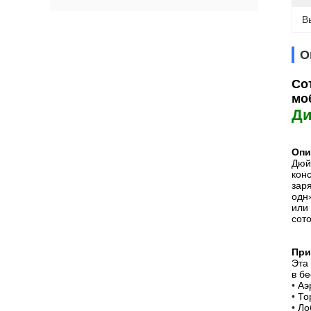
В
О
Со
мо
Ди
Опи
Дюй
кон
зар
одн»
или
сот
При
Эта
в б
•
Аэ
•
То
•
Ло