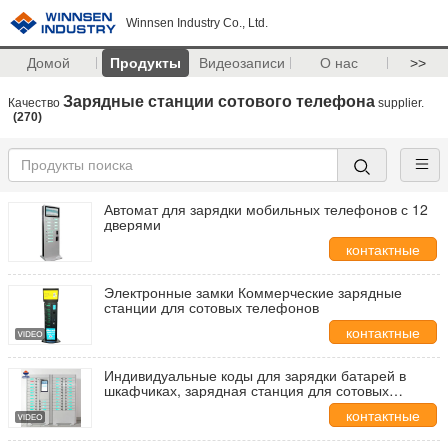
Winnsen Industry Co., Ltd.
Домой
Продукты
Видеозаписи
О нас
>>
Зарядные станции сотового телефона
Качество
supplier.
(270)
Автомат для зарядки мобильных телефонов с 12
дверями
контактные
данные
Электронные замки Коммерческие зарядные
станции для сотовых телефонов
контактные
данные
Индивидуальные коды для зарядки батарей в
шкафчиках, зарядная станция для сотовых
телефонов со смарт-системой рекламы
контактные
данные