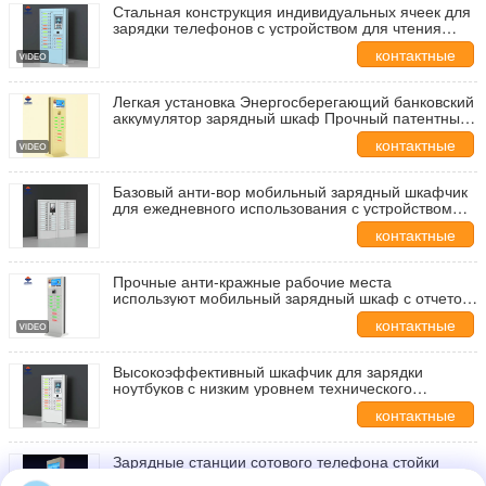
Стальная конструкция индивидуальных ячеек для
зарядки телефонов с устройством для чтения
кредитных карт
Оставьте сообщение
контактные
данные
Мы скоро тебе перезвоним!
Легкая установка Энергосберегающий банковский
аккумулятор зарядный шкаф Прочный патентный
дизайн
контактные
данные
Базовый анти-вор мобильный зарядный шкафчик
для ежедневного использования с устройством
для чтения кредитных карт
контактные
данные
Прочные анти-кражные рабочие места
используют мобильный зарядный шкаф с отчетом
о продажах
контактные
данные
Высокоэффективный шкафчик для зарядки
ноутбуков с низким уровнем технического
обслуживания с системой зарядки PD
контактные
данные
Зарядные станции сотового телефона стойки
Отправить
одни умные для станции торгового центра