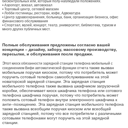
бесконтрольных или, который полу-наблюдали положениях.
•
Аэропорт, вокзал, автовокзал
•
Торговый центр, сетевой магазин
•
Лобби гостиницы, ресторан, кофе, Адвокатура
•
Центр здравоохранения, больница, банк, организация бизнеса, офис
финансового обслуживания
•
Спортзал, музей, концерт, театр, университет, библиотека, туризм и
много других публичных мест.
Полные обслуживания предложены согласно вашей
концепции – дизайну, забору, массовому производству,
пересылке, и обслуживания после продажи.
Этот
киоск обязанности зарядной станции телефона мобильный с
также вызван
соединением Вифи автоматической функции отчета
мобильным поручая киоском, потому что потребитель может
поручить сотовый телефон самообслуживанием на этой
новаторской зарядной станции. Эта зарядная станция
мобильного телефона также вызвана шкафчиком загрузочной
коробки, обеспечивает киоск шкафчика телефона или сотового
телефона шкафчика поручая, потому что потребитель может
положить сотовый телефон внутри электронного шкафчика к
анти--похищению. Эта зарядная станция мобильного телефона
также вызвана всеобщим поручая киоском или всеобщей
зарядной станцией, потому что все потребители с различными
сотовыми телефонами могут поручить на этой зарядной
станции.