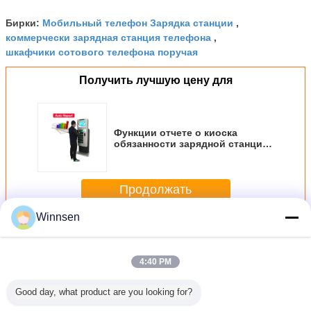
Мобильный телефон Зарядка станции
Бирки:
,
коммерчески зарядная станция телефона
,
шкафчики сотового телефона поручая
Получить лучшую цену для
Функции отчете о киоска
обязанности зарядной станции
электроники передвижное
соединение Wifi
автоматической
Продолжать
Winnsen
Зарядные станции сотового телефона
Больше
4:40 PM
Good day, what product are you looking for?
Автомат для
Электронные
Подгонянная
Монет