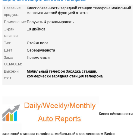
Название
Киоск обязанности зарядной станции телефона мобильный
с автоматической функцией отчета
продукта:
Применение:
Поручать & рекламировать
Экран
19 дюймов
касания:
Тип:
Стойка пола
Цвет:
Серебр/чернота
Заказ
Приемлемый
OEM/OEM:
Мобильный телефон Зарядка станции
Высокий
,
коммерчески зарядная станция телефона
свет:
Киоск обязанности
зарядной станции телефона мобильный с соединением Вифи