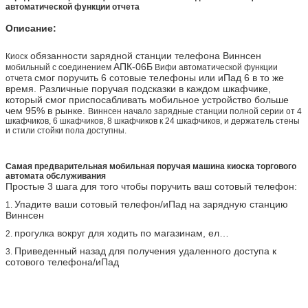
автоматической функции отчета
Описание:
обязанности зарядной станции телефона
Виннсен
Киоск
АПК-06Б
мобильный с соединением
Вифи автоматической функции
смог поручить 6 сотовые телефоны или иПад 6 в то же
отчета
время. Различные поручая подсказки в каждом шкафчике,
который смог приспосабливать мобильное устройство больше
чем 95% в рынке.
Виннсен начало зарядные станции полной серии от 4
шкафчиков, 6 шкафчиков, 8 шкафчиков к 24 шкафчиков, и держатель стены
и стили стойки пола доступны.
Самая предварительная мобильная поручая машина киоска торгового
автомата обслуживания
Простые 3 шага для того чтобы поручить ваш сотовый телефон:
Упадите ваши сотовый телефон/иПад на зарядную станцию
1.
Виннсен
прогулка вокруг для ходить по магазинам, ел…
2.
Приведенный назад для получения удаленного доступа к
3.
сотового телефона/иПад