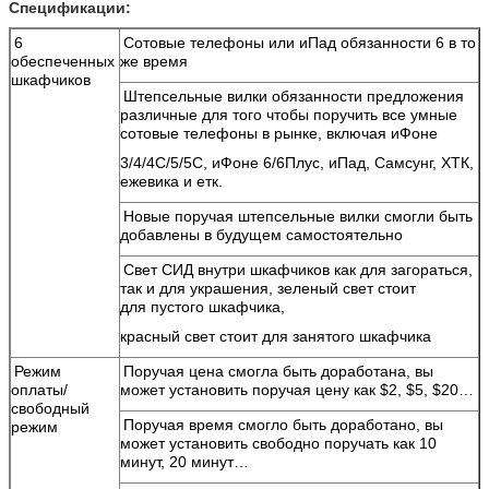
Спецификации:
6
Сотовые телефоны или иПад обязанности 6 в то
обеспеченных
же время
шкафчиков
Штепсельные вилки обязанности предложения
различные для того чтобы поручить все умные
сотовые телефоны в рынке, включая иФоне
3/4/4С/5/5С, иФоне
6/6Плус, иПад, Самсунг, ХТК,
ежевика и етк.
Новые поручая штепсельные вилки смогли быть
добавлены в будущем самостоятельно
Свет СИД внутри шкафчиков как для загораться,
так и для украшения, зеленый свет стоит
для пустого шкафчика,
красный свет
стоит для занятого шкафчика
Режим
Поручая цена смогла быть доработана, вы
оплаты/
может установить поручая цену как $2, $5, $20…
свободный
Поручая время смогло быть доработано, вы
режим
может установить свободно поручать как 10
Оставьте сообщение
минут, 20 минут…