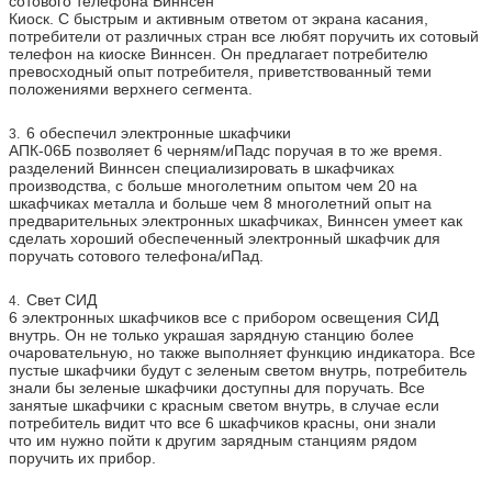
развертки штрихкода, принтер билета
сотового телефона Виннсен
Киоск. С быстрым и активным ответом от экрана касания,
Вифи, 3Г
потребители от различных стран все любят поручить их сотовый
телефон на киоске Виннсен. Он предлагает потребителю
Если часть вы хотите добавлять включенные
превосходный опыт потребителя, приветствованный теми
положениями верхнего сегмента.
вышеуказанные, то пожалуйста спросите нам.
Напряжение
100-240В, 50/60Хз
6 обеспечил электронные шкафчики
3.
тока
АПК-06Б позволяет 6 черням/иПадс поручая в то же время.
деятельности
разделений Виннсен специализировать в шкафчиках
производства, с больше многолетним опытом чем 20 на
Рабочая
0 | ℃ 50
шкафчиках металла и больше чем 8 многолетний опыт на
температура
предварительных электронных шкафчиках, Виннсен умеет как
сделать хороший обеспеченный электронный шкафчик для
Сертификат
КЭ, ФКК
поручать сотового телефона/иПад.
Свет СИД
4.
6 электронных шкафчиков все с прибором освещения СИД
внутрь. Он не только украшая зарядную станцию более
очаровательную, но также выполняет функцию индикатора. Все
пустые шкафчики будут с зеленым светом внутрь, потребитель
знали бы зеленые шкафчики доступны для поручать. Все
занятые шкафчики с красным светом внутрь, в случае если
потребитель видит что все 6 шкафчиков красны, они знали
что им нужно пойти к другим зарядным станциям рядом
поручить их прибор.