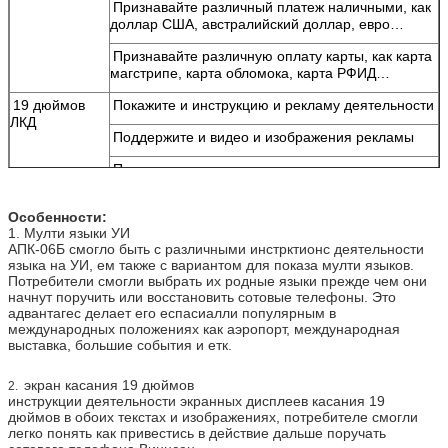
Мы скоро тебе перезвоним!
Признавайте различный платеж наличными, как
доллар США, австралийский доллар, евро…
Признавайте различную оплату карты, как карта
магстрипе, карта обломока, карта РФИД…
19 дюймов
Покажите и инструкцию и рекламу деятельности
ЛКД
Поддержите и видео и изображения рекламы
Поддержите мулти языки
Поддержите изготовленный на заказ
Особенности:
пользовательский интерфейс
1. Мулти языки УИ
АПК-06Б смогло быть с различными инстрктионс деятельности
экран касания
Сделайте Виннсен мобильный поручая киоск
языка на УИ, ем также с вариантом для показа мулти языков.
19 дюймов
дружелюбным для использования
Потребители смогли выбрать их родные языки прежде чем они
начнут поручить или восстановить сотовые телефоны. Это
Компьютер
Стабилизированная промышленная
адвантагес делает его еспасиалли популярным в
компьютерная система, уменьшает ваше
международных положениях как аэропорт, международная
обслуживание к минимальному
выставка, большие события и етк.
Отправить
Стальное
Тело хорошего качества стальное, стойку с
тело
долгосрочной пользой, цветом можно подгонять
экран касания 19 дюймов
2.
инструкции деятельности экранных дисплеев касания 19
Варианты
Чеканьте акцептор, акцептор счета, читателя
дюймов в обоих текстах и изображениях, потребителе смогли
оборудования
карты, блок развертки отпечатка пальцев, блок
легко понять как привестись в действие дальше поручать