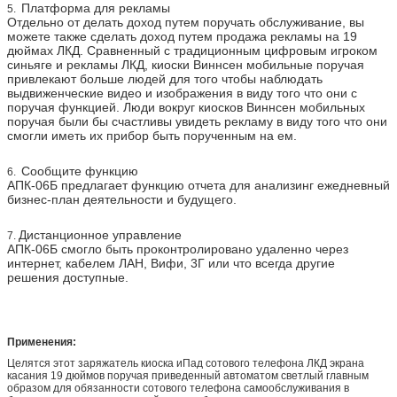
Платформа для рекламы
5.
Отдельно от делать доход путем поручать обслуживание, вы
можете также сделать доход путем продажа рекламы на 19
дюймах ЛКД. Сравненный с традиционным цифровым игроком
синьяге и рекламы ЛКД, киоски Виннсен мобильные поручая
привлекают больше людей для того чтобы наблюдать
выдвиженческие видео и изображения в виду того что они с
поручая функцией. Люди вокруг киосков Виннсен мобильных
поручая были бы счастливы увидеть рекламу в виду того что они
смогли иметь их прибор быть порученным на ем.
Сообщите функцию
6.
АПК-06Б предлагает функцию отчета для анализинг ежедневный
бизнес-план деятельности и будущего.
Дистанционное управление
7.
АПК-06Б смогло быть проконтролировано удаленно через
интернет, кабелем ЛАН, Вифи, 3Г или что всегда другие
решения доступные.
Применения:
Целятся этот
заряжатель киоска иПад сотового телефона ЛКД экрана
касания 19 дюймов поручая приведенный автоматом светлый
главным
образом для обязанности сотового телефона самообслуживания в