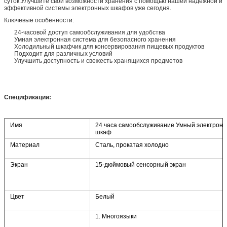
суток.Улучшите свои возможности хранения с помощью нашей надежной и
эффективной системы электронных шкафов уже сегодня.
Ключевые особенности:
24-часовой доступ самообслуживания для удобства
Умная электронная система для безопасного хранения
Холодильный шкафчик для консервирования пищевых продуктов
Подходит для различных условий
Улучшить доступность и свежесть хранящихся предметов
Спецификации:
Имя
24 часа самообслуживание Умный электрон
шкаф
Материал
Сталь, прокатая холодно
Экран
15-дюймовый сенсорный экран
Оставьте сообщение
Мы скоро тебе перезвоним!
Цвет
Белый
1. Многоязыки