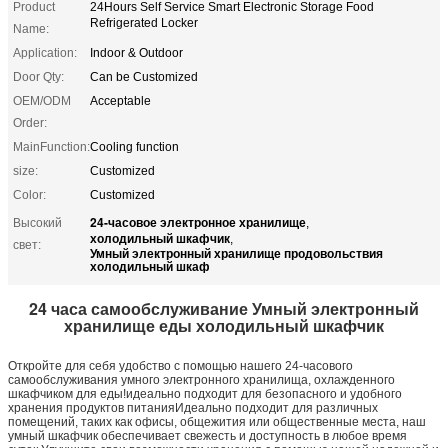
Product
24Hours Self Service Smart Electronic Storage Food
Refrigerated Locker
Name:
Application:
Indoor & Outdoor
Door Qty:
Can be Customized
OEM/ODM
Acceptable
Order:
MainFunction:
Cooling function
size:
Customized
Color:
Customized
24-часовое электронное хранилище
Высокий
,
холодильный шкафчик
,
свет:
Умный электронный хранилище продовольствия
холодильный шкаф
24 часа самообслуживание Умный электронный
хранилище еды холодильный шкафчик
Откройте для себя удобство с помощью нашего 24-часового
самообслуживания умного электронного хранилища, охлажденного
шкафчиком для еды!идеально подходит для безопасного и удобного
хранения продуктов питанияИдеально подходит для различных
помещений, таких как офисы, общежития или общественные места, наш
умный шкафчик обеспечивает свежесть и доступность в любое время