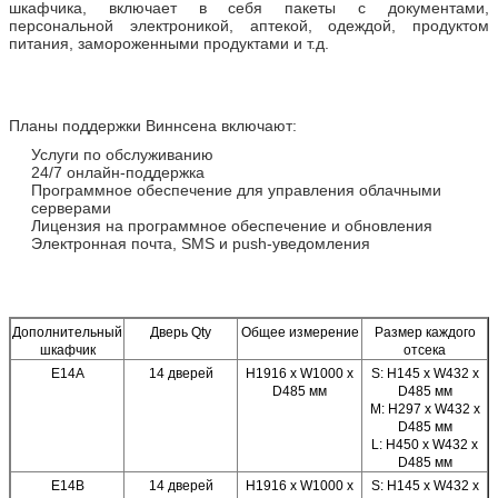
шкафчика, включает в себя пакеты с документами,
персональной электроникой, аптекой, одеждой, продуктом
питания, замороженными продуктами и т.д.
Планы поддержки Виннсена включают:
Услуги по обслуживанию
24/7 онлайн-поддержка
Программное обеспечение для управления облачными
серверами
Лицензия на программное обеспечение и обновления
Электронная почта, SMS и push-уведомления
Дополнительный
Дверь Qty
Общее измерение
Размер каждого
шкафчик
отсека
E14A
14 дверей
H1916 x W1000 x
S: H145 x W432 x
D485 мм
D485 мм
M: H297 x W432 x
D485 мм
L: H450 x W432 x
D485 мм
E14B
14 дверей
H1916 x W1000 x
S: H145 x W432 x