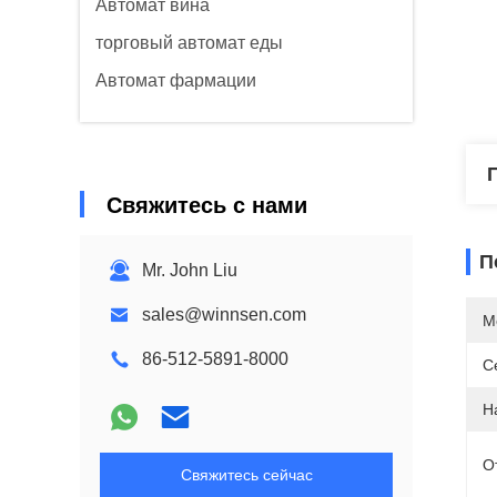
Автомат вина
торговый автомат еды
Автомат фармации
Свяжитесь с нами
П
Mr. John Liu
sales@winnsen.com
М
86-512-5891-8000
С
Н
О
Свяжитесь сейчас