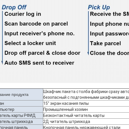
Шкафчик пакета столба фабрики сразу ав
вание продукта
безопасный с подгонянными шкафчиками д
ан
15" экран касания пилы
пьютер
Промышленный хозяин
атель карты РФИД
Безконтактный читатель карты
атель штрихкода
2Д читатель штрихкода
почная панель
Кнопочная панель нержавеющей стали