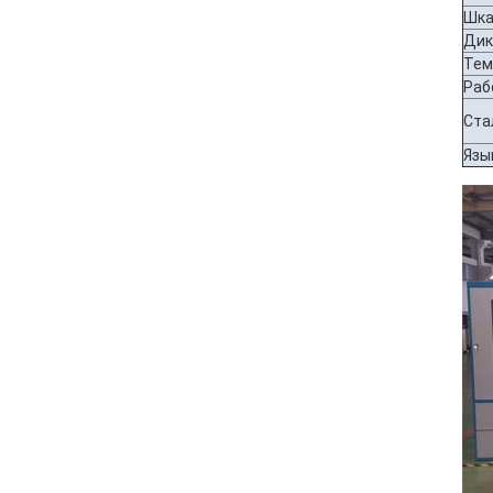
Шка
Дик
Тем
Раб
Ста
Язы