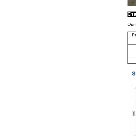
Ст
Одн
Р