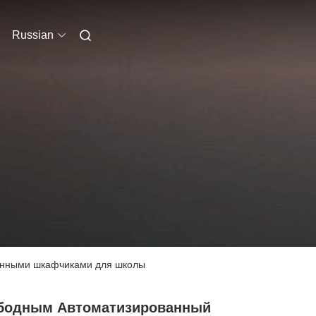
Russian
нянными шкафчиками для школы
бодным Автоматизированный