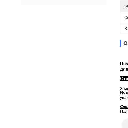
З
С
В
О
Шка
дл
Ста
Упа
Имя
упа
Ско
Пол