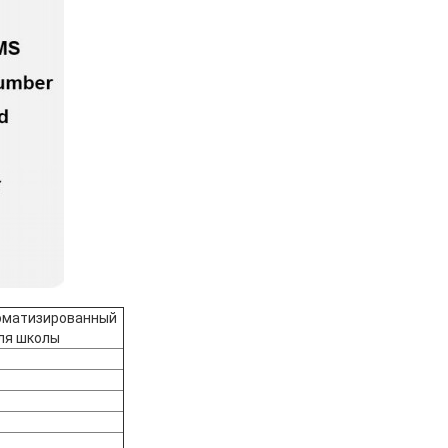
томатизированный
ля школы