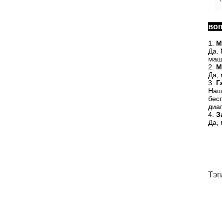
во
1.
М
Да.
маш
2.
М
Да,
3.
Г
Наш
бес
диа
4.
З
Да,
Тэг