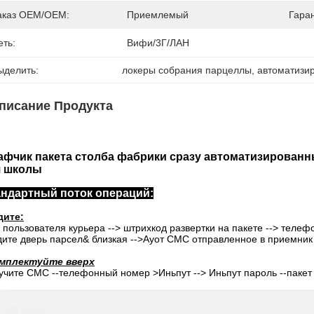
аказ OEM/OEM:
Приемлемый
Гара
еть:
Вифи/3Г/ЛАН
ыделить:
локеры собрания парцеллы
, 
автоматизи
писание Продукта
фчик пакета столба фабрики сразу автоматизирован
я школы
ндартный поток операций:
дите:
 пользователя курьера --> штрихкод развертки на пакете --> телеф
дите дверь парсел& близкая -->Ауот СМС отправленное в приемник
мплектуйте вверх
учите СМС --телефонный номер >Иньпут --> Иньпут пароль --пакет 