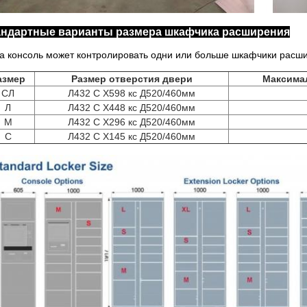
андартные варианты размера шкафчика расширения
а консоль может контролировать одни или больше шкафчики расшир
азмер
Размер отверстия двери
Максима
СЛ
Л432 С Х598 кс Д520/460мм
Л
Л432 С Х448 кс Д520/460мм
М
Л432 С Х296 кс Д520/460мм
С
Л432 С Х145 кс Д520/460мм