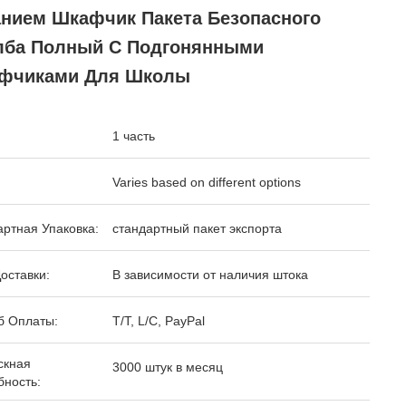
анием Шкафчик Пакета Безопасного
лба Полный С Подгонянными
фчиками Для Школы
1 часть
Varies based on different options
ртная Упаковка:
стандартный пакет экспорта
оставки:
В зависимости от наличия штока
б Оплаты:
T/T, L/C, PayPal
скная
3000 штук в месяц
бность: