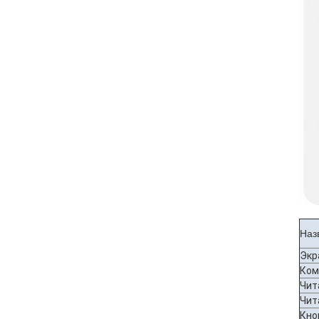
Наз
Экр
Ком
Чит
Чит
Кно