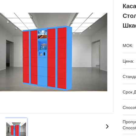
Кас
Сто
Шка
МОК:
Цена:
Станда
Срок Д
Спосо
Пропу
Спосо