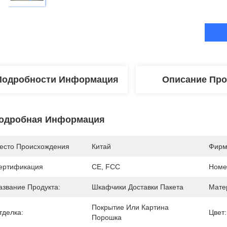
Подробности Информация
Описание Про
одробная Информация
есто Происхождения
Китай
Фирм
ертификация
CE, FCC
Номе
азвание Продукта:
Шкафчики Доставки Пакета
Мате
Покрытие Или Картина 
тделка:
Цвет:
Порошка