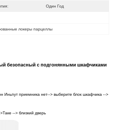
нтия:
Один Год
рованные локеры парцеллы
ный безопасный с подгонянными шкафчиками
он Иньпут приемника нет--> выберите блок шкафчика -->
>Таке --> близкий дверь