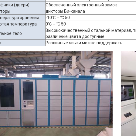
фчики (двери)
Обеспеченный электронный замок
торы
дикторы Би-канала
пература хранения
-10℃ -- ℃ 50
отая температура
0℃ -- ℃ 50
Высококачественный стальной материал, т
льное тело
различные цвета доступные
к
Различные языки можно поддержать