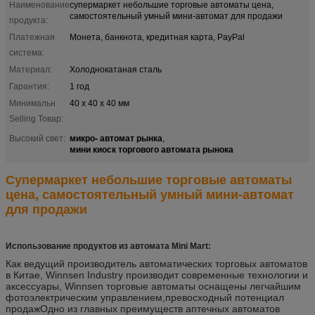
Наименование
супермаркет небольшие торговые автоматы цена,
самостоятельный умный мини-автомат для продажи
продукта:
Платежная
Монета, банкнота, кредитная карта, PayPal
система:
Материал:
Холоднокатаная сталь
Гарантия:
1 год
Минимальн
40 x 40 x 40 мм
Selling Товар:
микро- автомат рынка
Высокий свет:
,
мини киоск торгового автомата рынока
Супермаркет небольшие торговые автоматы
цена, самостоятельный умный мини-автомат
для продажи
Использование продуктов из автомата Mini Mart:
Как ведущий производитель автоматических торговых автоматов
в Китае, Winnsen Industry производит современные технологии и
аксессуары, Winnsen торговые автоматы оснащены легчайшим
фотоэлектрическим управлением,превосходный потенциал
продажОдно из главных преимуществ аптечных автоматов