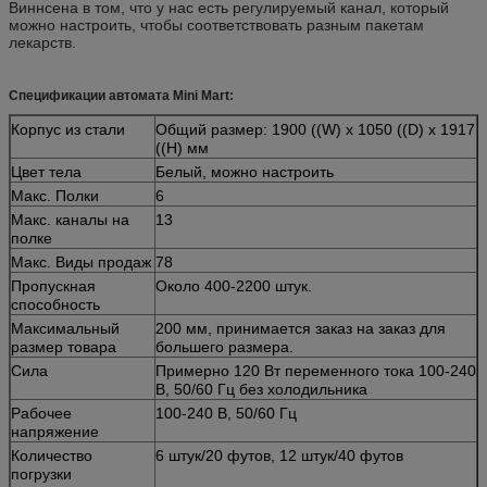
Виннсена в том, что у нас есть регулируемый канал, который
можно настроить, чтобы соответствовать разным пакетам
лекарств.
Спецификации автомата Mini Mart:
Корпус из стали
Общий размер: 1900 ((W) x 1050 ((D) x 1917
((H) мм
Цвет тела
Белый, можно настроить
Макс. Полки
6
Макс. каналы на
13
полке
Макс. Виды продаж
78
Пропускная
Около 400-2200 штук.
способность
Максимальный
200 мм, принимается заказ на заказ для
размер товара
большего размера.
Сила
Примерно 120 Вт переменного тока 100-240
В, 50/60 Гц без холодильника
Рабочее
100-240 В, 50/60 Гц
напряжение
Количество
6 штук/20 футов, 12 штук/40 футов
погрузки