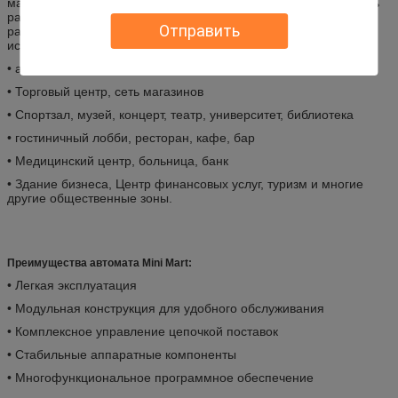
маркету, продающий киоски для фестивалей, может продавать
различные товары., и вы можете настроить ширину канала для
Отправить
размещения пакетов разных размеров, что позволяет
использовать его практически во всех общественных местах.
• аэропорт, порт, железнодорожный вокзал, автобусный вокзал
• Торговый центр, сеть магазинов
• Спортзал, музей, концерт, театр, университет, библиотека
• гостиничный лобби, ресторан, кафе, бар
• Медицинский центр, больница, банк
• Здание бизнеса, Центр финансовых услуг, туризм и многие
другие общественные зоны.
Преимущества автомата Mini Mart:
• Легкая эксплуатация
• Модульная конструкция для удобного обслуживания
• Комплексное управление цепочкой поставок
• Стабильные аппаратные компоненты
• Многофункциональное программное обеспечение