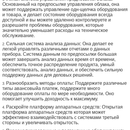
контейнера
Основанный на предпосылке управления облака, она
нагружая
может поддержать управление одн-щелчка оборудования
и товара, и делает состояние оборудования всегда
Распределите
Катушка весны, транспортер, вися шкаф
доступной и вы можете удаленно контролируете и
механизм
доступна, ширина канала и количество можно
разрешаете проблемы оборудования, которые
отрегулировать свободно
значительно уменьшает расходы на техническое
Протокол
МДБ
обслуживание.
системы
платежей
Сильная система анализа данных: Она делает ее
2.
легкой управлять различными отчетами о данных
прибора. Система данным по предпосылки большая
может завершить анализ данных время от времени,
обеспечить точное распределение продукта, умный
соответствовать, анализ данных, и обеспечить сильную
поддержку данных для деловых решений.
Разнообразить методы оплаты: Поддержите различные
3.
типы авансовыйа платеж, поддержите много
оборудование оплаты по мере необходимости. Оно
помогает улучшить доходность к максимуму.
Раскройте платформу аппаратных средств: Открытая
4.
платформа аппаратных средств которая может
эффективно взаимодействовать с системами третьей
стороны и увеличивать открытость.