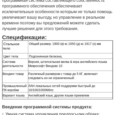
программная система составляющего собственность
программного обеспечения обеспечивает
исключительные особенности которым не только помощь
увеличивает вашу выгоду, но управление в реальном
времени поэтому вы предложений можете сделать
.
лучшие решения для этого требования
Спецификации:
Стальное
Общий размер: 1900 (в) кс 1050 (д) кс 1917 (х) мм
тело
Цвет тела
Подгонянная белизна,
Система
Версия, штепсельная вилка & игра английского языка
деятельности
Микрософт Виндовс 10
Вендинг товар
Различный размером с товар до 5 КГ, включает
следовать но не ограниченный:
Промышленный
ЛАН локальных сетей поддержки быстрый до
ПК коробки
10/100/1000Мбпс
Вариант языка
Английский язык, другие языки приемлем
дикторы Би-
Левый и правый би-канал; Усиленный выход; Диктор
канала
мультимедиа
Введение программной системы продукта:
Количество
5 пкс/20фт, 12 пкс/40фт
Умная система управления предпосылки облака:
1.