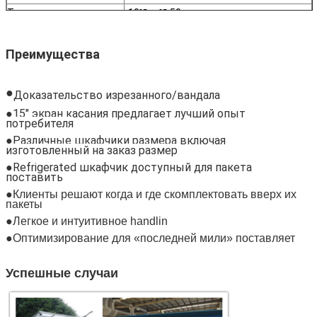
Мы скоро тебе перезвоним!
Температура хранения
-10℃ -- ℃ 50
Работая температура
0℃ -- ℃ 50
Преимущества
●
Доказательство изрезанного/вандала
●15" экран касания предлагает лучший опыт
потребителя
●Различные шкафчики размера включая
изготовленный на заказ размер
●
Refrigerated шкафчик доступный для пакета
поставить
●
Клиенты решают когда и где скомплектовать вверх их
пакеты
●Легкое и интуитивное handlin
●Оптимизирование для «последней мили» поставляет
Отправить
Успешные случаи