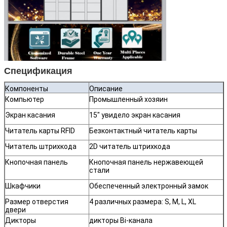
Спецификация
Компоненты
Описание
Компьютер
Промышленный хозяин
Экран касания
15" увидело экран касания
Читатель карты RFID
Безконтактный читатель карты
Читатель штрихкода
2D читатель штрихкода
Кнопочная панель
Кнопочная панель нержавеющей
стали
Шкафчики
Обеспеченный электронный замок
Размер отверстия
4 различных размера: S, M, L, XL
двери
Оставьте сообщение
Дикторы
дикторы Bi-канала