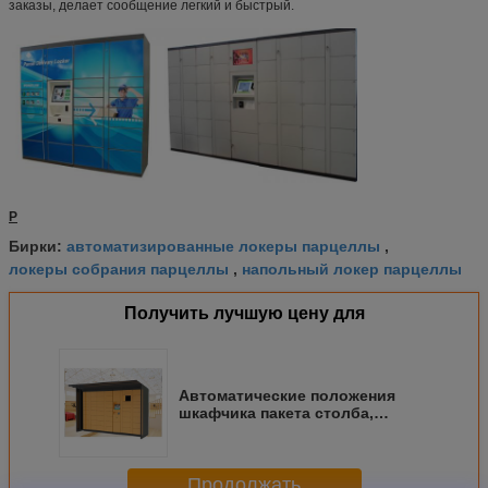
заказы, делает сообщение легкий и быстрый.
P
автоматизированные локеры парцеллы
Бирки:
,
локеры собрания парцеллы
напольный локер парцеллы
,
Получить лучшую цену для
Автоматические положения
шкафчика пакета столба,
шкафчики пакета доставки
почтового ящика электронные
с укрытием
Продолжать