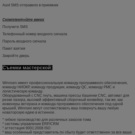
Auot SMS отправило в приемник
Скомплектуйте вверх
Получите SMS
Телефонный номер входного сигнала
Пароль входного сигнала
Пакет взятия
Закройте дверь
Съемки мастерской:
Winnsen имеет профессиональную команду программного обеспечения,
команду НИОКР, команду продукции, команду QC, команду PMC и
логистическую команду.
Оборудованный с CNC гнуть, машина прессы башенки CNC, автомат для
резки лазера, высокий эффективный сборочный конвейер, так же, как
инженеры ветерана и команда программного обеспечения под одной
крышей, Winnsen могут соотвествовать ваш повернуть вашу любую
новаторскую идею в истинное.
* гибкое производство для различных заказов тома
* системы управления ERP/CRM
* аттестация 9001:2008 ISO
* ваш особенный представитель по сбыту будет ответственен за все ваши