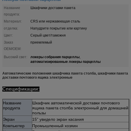
Название
Шкафчики доставки пакета
продукта:
Материал:
CRS или нержавеющая сталь
отделка:
Напудрите покрытие или картину
Цвет:
Серый цвет/таможня
Заказ
приемлемый
OEM/OEM:
локеры собрания парцеллы
Высокий свет:
,
автоматизированные локеры парцеллы
Автоматические положения шкафчика пакета столба, шкафчики пакета
доставки почтового ящика электронные
Спецификации:
Название
Шкафчик автоматической доставки почтового
продукта
ящика пакета столба электронный для домашней
пользы
Экран
15" увидело экран касания
Компьютер
Промышленный хозяин