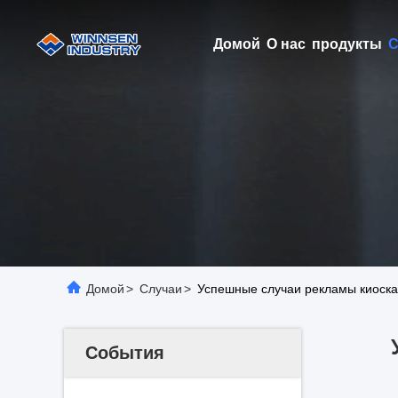
Домой
О нас
продукты
С
Домой
>
Случаи
>
Успешные случаи рекламы киоска
События