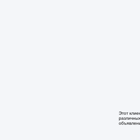
Этот клие
различных
объявлени