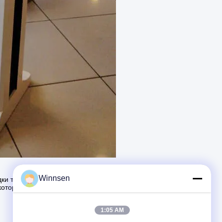
Winnsen
ки телефонов в отелях, торговых центрах в
которые отображали контекстные и релевантные
1:05 AM