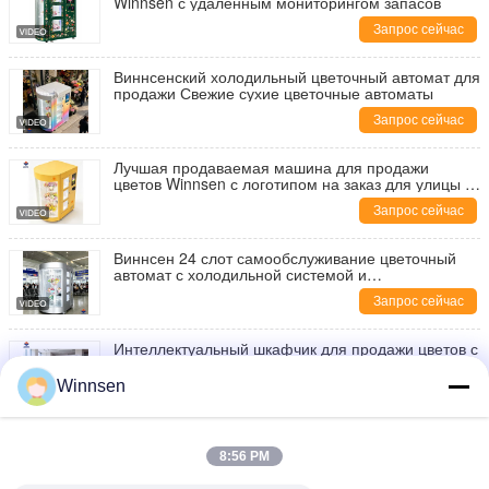
Winnsen с удаленным мониторингом запасов
Запрос сейчас
Виннсенский холодильный цветочный автомат для
продажи Свежие сухие цветочные автоматы
Запрос сейчас
Лучшая продаваемая машина для продажи
цветов Winnsen с логотипом на заказ для улицы и
поддержкой Wi-Fi
Запрос сейчас
Виннсен 24 слот самообслуживание цветочный
автомат с холодильной системой и
пользовательским логотипом
Запрос сейчас
Интеллектуальный шкафчик для продажи цветов с
19 дюймовым ЖК-дисплеем и системой
охлаждения для наружного использования
Winnsen
Запрос сейчас
Winnsen 10-дверный коммерческий цветочный
шкафчик с охлаждением и интеграцией API
8:56 PM
Запрос сейчас