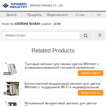
Winnsen Industry Co., Ltd.
Домой
Продукты
Видеозаписи
О нас
>>
clothes locker
Качество
supplier.
(170)
Related Products
Торговый автомат для свежих цветов Winnsen с
усовершенствованной системой увлажнения,
вместимостью 24 букета и сенсорным экраном 19
Запрос сейчас
дюймов
Бесконтактный вендинговый автомат для цветов
Winnsen с поддержкой Wi-Fi и индивидуальным
брендингом для простого самообслуживания
Запрос сейчас
Мгновенный вендинговый автомат для цветов